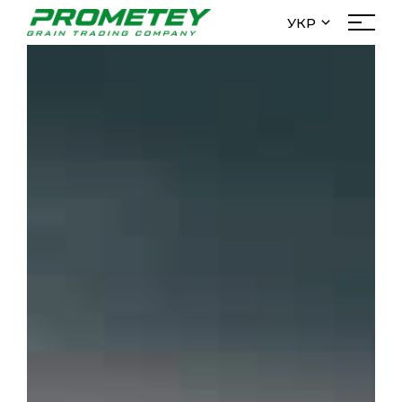
УКР
УКР
Про нас
РУС
Менеджмент
ENG
Історія
Новини
Інвесторам
menu_filial
Діяльність
Закупівля
Трейд
Елеватори
Логістика