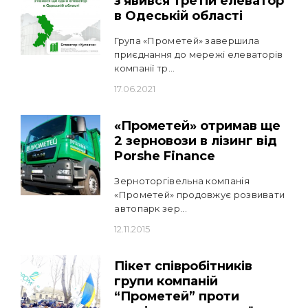
з'явився третій елеватор
в Одеській області
Група «Прометей» завершила
приєднання до мережі елеваторів
компанії тр...
17.06.2021
«Прометей» отримав ще
2 зерновози в лізинг від
Porshe Finance
​Зерноторгівельна компанія
«Прометей» продовжує розвивати
автопарк зер...
12.11.2015
Пікет співробітників
групи компаній
“Прометей” проти