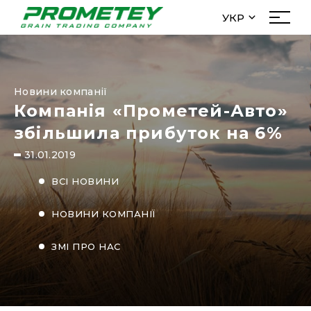
УКР
УКР
Про нас
РУС
Менеджмент
ENG
Новини компанії
Історія
Компанія «Прометей-Авто»
Новини
збільшила прибуток на 6%
Інвесторам
31.01.2019
menu_filial
ВСІ НОВИНИ
Діяльність
НОВИНИ КОМПАНІЇ
Закупівля
ЗМІ ПРО НАС
Трейд
Елеватори
Логістика