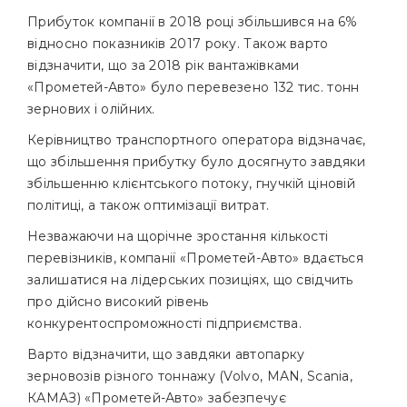
Виробництво
Прибуток компанії в 2018 році збільшився на 6%
Агромаркет
відносно показників 2017 року. Також варто
відзначити, що за 2018 рік вантажівками
Співробітництво
«Прометей-Авто» було перевезено 132 тис. тонн
зернових і олійних.
Закупівельні
ціни
Керівництво транспортного оператора відзначає,
що збільшення прибутку було досягнуто завдяки
Мінеральні
збільшенню клієнтського потоку, гнучкій ціновій
добрива
політиці, а також оптимізації витрат.
Насіння
Незважаючи на щорічне зростання кількості
ЗЗР
перевізників, компанії «Прометей-Авто» вдається
Інформація
залишатися на лідерських позиціях, що свідчить
для
про дійсно високий рівень
постачальників
конкурентоспроможності підприємства.
Варто відзначити, що завдяки автопарку
Тендери
зерновозів різного тоннажу (Volvo, MAN, Scania,
КАМАЗ) «Прометей-Авто» забезпечує