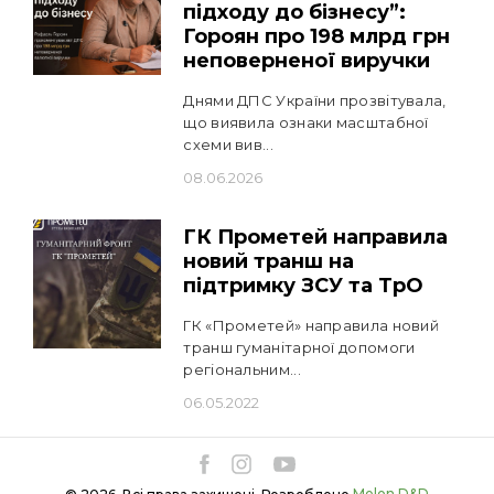
підходу до бізнесу”:
Гороян про 198 млрд грн
неповерненої виручки
Днями ДПС України прозвітувала,
що виявила ознаки масштабної
схеми вив...
08.06.2026
ГК Прометей направила
новий транш на
підтримку ЗСУ та ТрО
ГК «Прометей» направила новий
транш гуманітарної допомоги
регіональним...
06.05.2022
Melon D&D