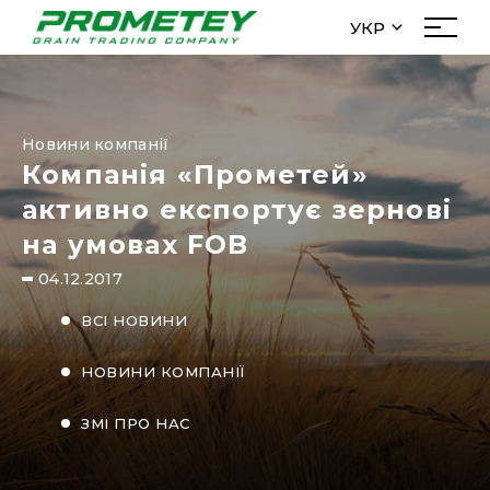
УКР
УКР
Про нас
РУС
Менеджмент
ENG
Новини компанії
Історія
Компанія «Прометей»
Новини
активно експортує зернові
Інвесторам
на умовах FOB
menu_filial
04.12.2017
Діяльність
ВСІ НОВИНИ
Закупівля
НОВИНИ КОМПАНІЇ
Трейд
ЗМІ ПРО НАС
Елеватори
Логістика